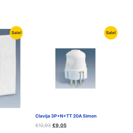
Sale!
Sale!
1
Clavija 3P+N+TT 20A Simon
€
12,93
€
9,05