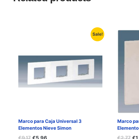
Sale!
Marco para Caja Universal 3
Marco par
Elementos Nieve Simon
Elemento 
€
9,17
€
5,96
€
2,77
€
1