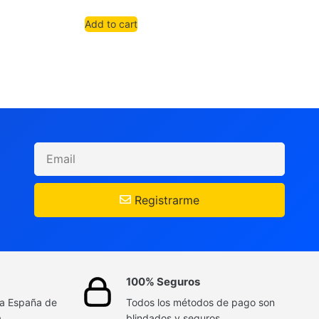
Add to cart
Registrarme
100% Seguros
da España de
Todos los métodos de pago son
a
blindados y seguros.