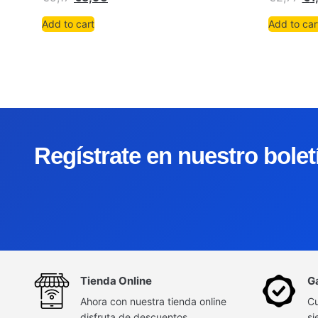
Add to cart
Add to car
Regístrate en nuestro bole
Tienda Online
G
Ahora con nuestra tienda online
Cu
disfruta de descuentos
si