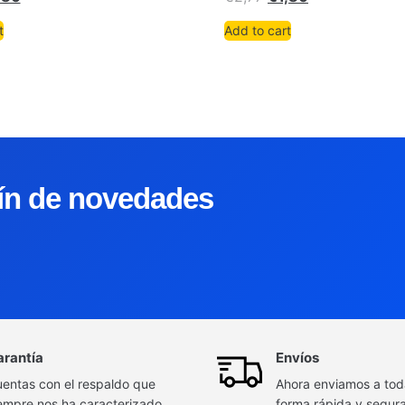
t
Add to cart
tín de novedades
arantía
Envíos
entas con el respaldo que
Ahora enviamos a to
empre nos ha caracterizado
forma rápida y segur