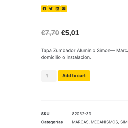
€
7,70
€
5,01
Tapa Zumbador Aluminio Simon— Marcas. 
domicilio o instalación.
Add to cart
SKU
82052-33
Categorías
MARCAS
,
MECANISMOS
,
SI