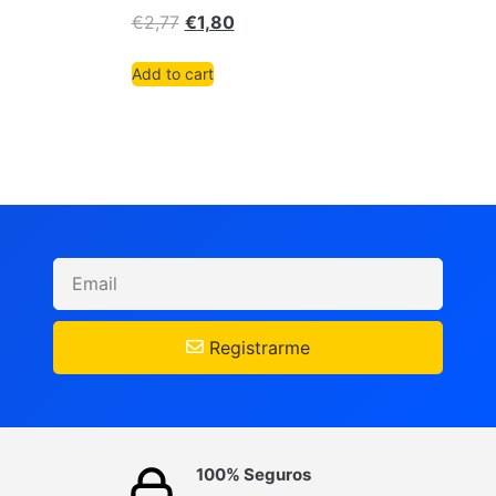
€
2,77
€
1,80
Add to cart
Registrarme
100% Seguros