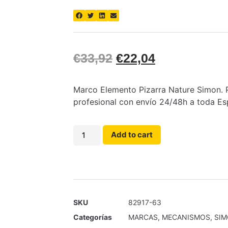
€
33,92
€
22,04
Marco Elemento Pizarra Nature Simon. P
profesional con envío 24/48h a toda Es
Add to cart
SKU
82917-63
Categorías
MARCAS
,
MECANISMOS
,
SI