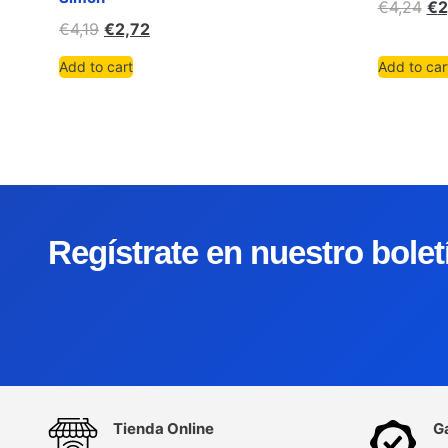
€
4,24
€
2
€
4,19
€
2,72
Add to cart
Add to car
Regístrate en nuestro bole
Tienda Online
G