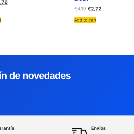
,76
€
4,19
€
2,72
t
Add to cart
tín de novedades
arantía
Envíos