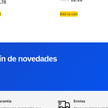
,76
t
Add to cart
tín de novedades
arantía
Envíos