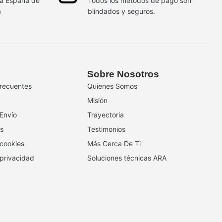
da España de
Todos los métodos de pago son
a
blindados y seguros.
Sobre Nosotros
recuentes
Quienes Somos
Misión
 Envío
Trayectoria
s
Testimonios
 cookies
Más Cerca De Ti
 privacidad
Soluciones técnicas ARA