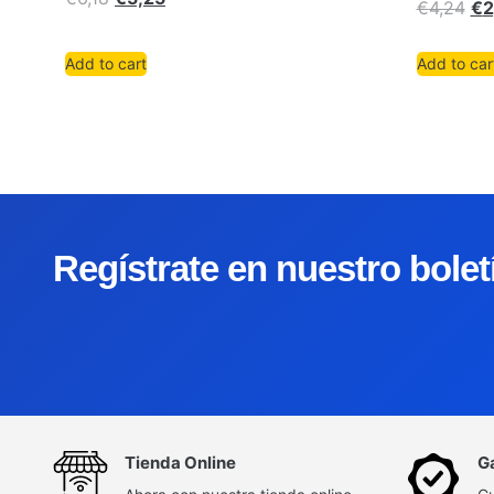
€
4,24
€
2
Add to cart
Add to car
Regístrate en nuestro bole
Tienda Online
G