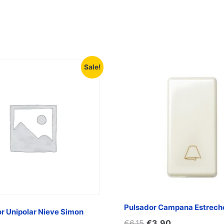
Sale!
Pulsador Campana Estrecho
or Unipolar Nieve Simon
€
6,15
€
3,90