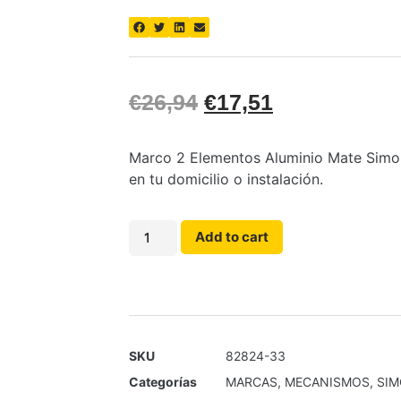
€
26,94
€
17,51
Marco 2 Elementos Aluminio Mate Simon—
en tu domicilio o instalación.
Add to cart
SKU
82824-33
Categorías
MARCAS
,
MECANISMOS
,
SI