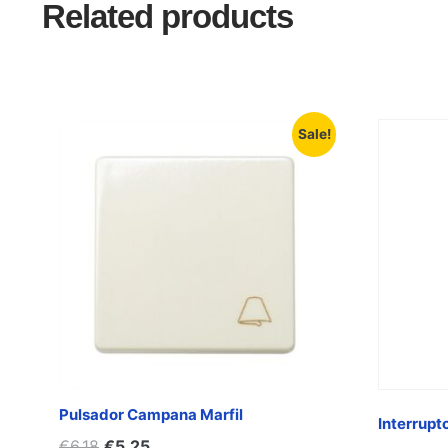
Related products
Sale!
Pulsador Campana Marfil
Interrupt
€
6,18
€
5,25