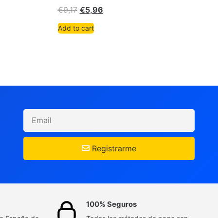
€
9,17
€
5,96
Add to cart
Registrarme
100% Seguros