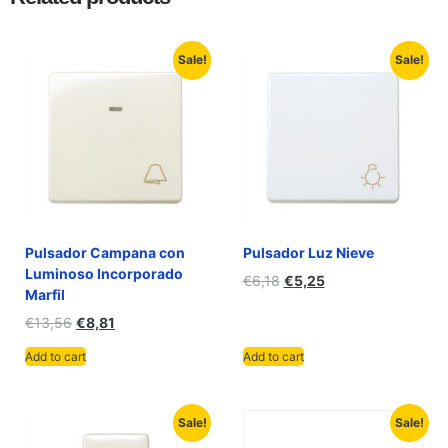
Sale!
Sale!
Pulsador Campana con
Pulsador Luz Nieve
Luminoso Incorporado
€
6,18
€
5,25
Marfil
€
13,56
€
8,81
Add to cart
Add to cart
Sale!
Sale!