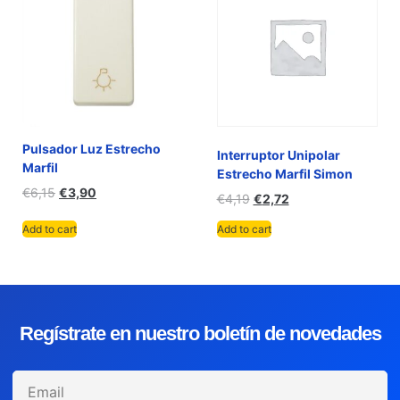
Pulsador Luz Estrecho
Interruptor Unipolar
Marfil
Estrecho Marfil Simon
€
6,15
€
3,90
€
4,19
€
2,72
Add to cart
Add to cart
Regístrate en nuestro boletín de novedades