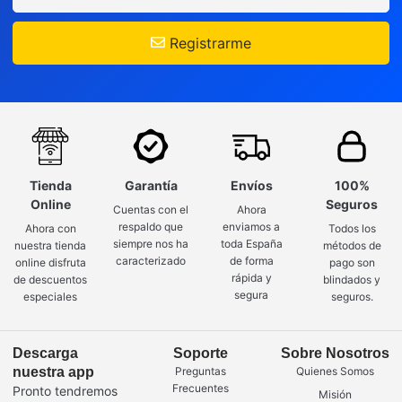
Registrarme
Tienda
Garantía
Envíos
100%
Online
Seguros
Cuentas con el
Ahora
respaldo que
enviamos a
Ahora con
Todos los
siempre nos ha
toda España
nuestra tienda
métodos de
caracterizado
de forma
online disfruta
pago son
rápida y
de descuentos
blindados y
segura
especiales
seguros.
Descarga
Soporte
Sobre Nosotros
nuestra app
Preguntas
Quienes Somos
Frecuentes
Pronto tendremos
Misión