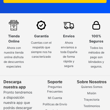
Tienda
Garantía
Envíos
100%
Online
Seguros
Cuentas con el
Ahora
respaldo que
enviamos a
Ahora con
Todos los
siempre nos ha
toda España
nuestra tienda
métodos de
caracterizado
de forma
online disfruta
pago son
rápida y
de descuentos
blindados y
segura
especiales
seguros.
Descarga
Soporte
Sobre Nosotros
nuestra app
Preguntas
Quienes Somos
Frecuentes
Pronto tendremos
Misión
a disposición
Mi Cuenta
Trayectoria
nuestra app que
Políticas de Envío
Testimonios
podrás descargar