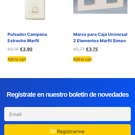
Pulsador Campana
Marco para Caja Universal
Estrecho Marfil
2 Elementos Marfil Simon
€
6,15
€
3,90
€
5,77
€
3,75
Add to cart
Add to cart
Regístrate en nuestro boletín de novedades
Registrarme