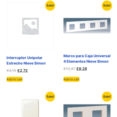
Sale!
Sale!
Marco para Caja Universal
Interruptor Unipolar
4 Elementos Nieve Simon
Estrecho Nieve Simon
€
12,47
€
8,28
€
4,19
€
2,72
Add to cart
Add to cart
Sale!
Sale!