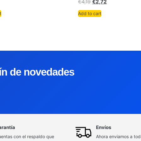
€
4,19
€
2,72
t
Add to cart
tín de novedades
arantía
Envíos
entas con el respaldo que
Ahora enviamos a to