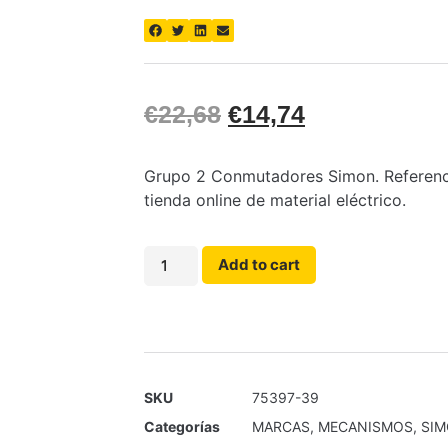
€
22,68
€
14,74
Grupo 2 Conmutadores Simon. Referenci
tienda online de material eléctrico.
Add to cart
SKU
75397-39
Categorías
MARCAS
,
MECANISMOS
,
SI