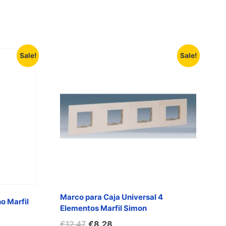
Sale!
Sale!
Marco para Caja Universal 4
o Marfil
Elementos Marfil Simon
€
12,47
€
8,28