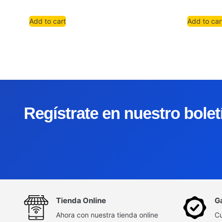
Add to cart
Add to car
Regístrate en nuestro bole
Tienda Online
G
Ahora con nuestra tienda online
Cu