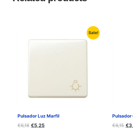
Sale!
Pulsador Luz Marfil
Pulsador
€
6,18
€
5,25
€
6,15
€
3