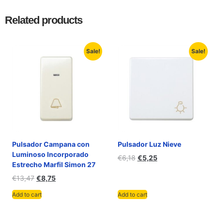
Related products
Sale!
Sale!
Pulsador Campana con
Pulsador Luz Nieve
Luminoso Incorporado
€
6,18
€
5,25
Estrecho Marfil Simon 27
€
13,47
€
8,75
Add to cart
Add to cart