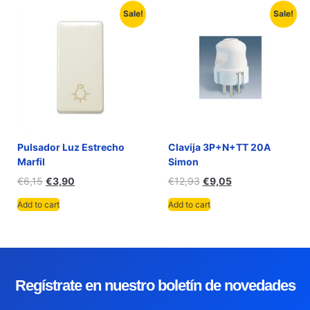
Sale!
Sale!
Pulsador Luz Estrecho
Clavija 3P+N+TT 20A
Marfil
Simon
€
6,15
€
3,90
€
12,93
€
9,05
Add to cart
Add to cart
Regístrate en nuestro boletín de novedades