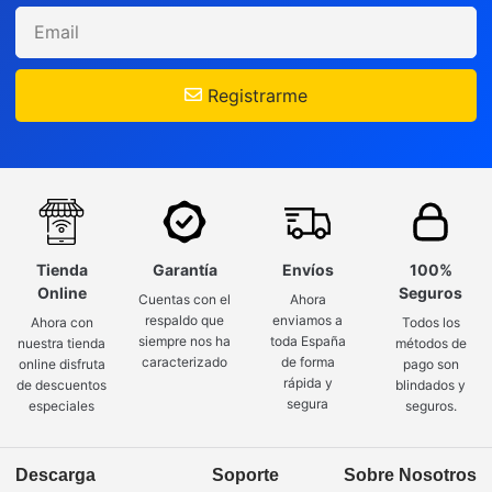
Registrarme
Tienda
Garantía
Envíos
100%
Online
Seguros
Cuentas con el
Ahora
respaldo que
enviamos a
Ahora con
Todos los
siempre nos ha
toda España
nuestra tienda
métodos de
caracterizado
de forma
online disfruta
pago son
rápida y
de descuentos
blindados y
segura
especiales
seguros.
Descarga
Soporte
Sobre Nosotros