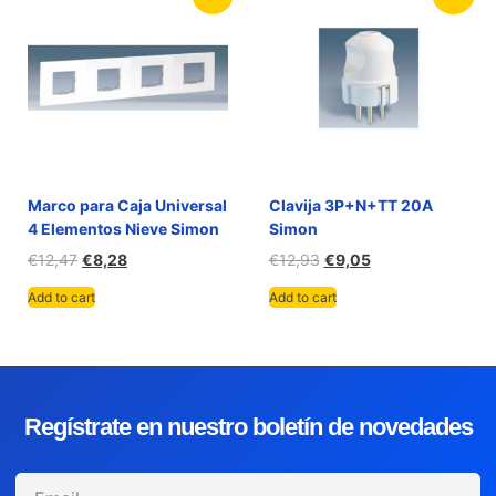
Marco para Caja Universal
Clavija 3P+N+TT 20A
4 Elementos Nieve Simon
Simon
€
12,47
€
8,28
€
12,93
€
9,05
Add to cart
Add to cart
Regístrate en nuestro boletín de novedades