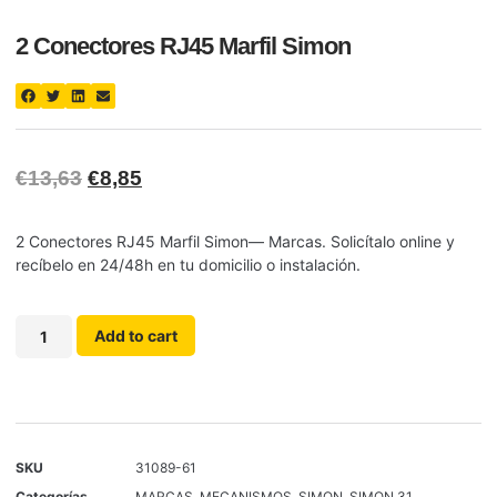
2 Conectores RJ45 Marfil Simon
€
13,63
€
8,85
2 Conectores RJ45 Marfil Simon— Marcas. Solicítalo online y
recíbelo en 24/48h en tu domicilio o instalación.
Add to cart
SKU
31089-61
Categorías
MARCAS
,
MECANISMOS
,
SIMON
,
SIMON 31