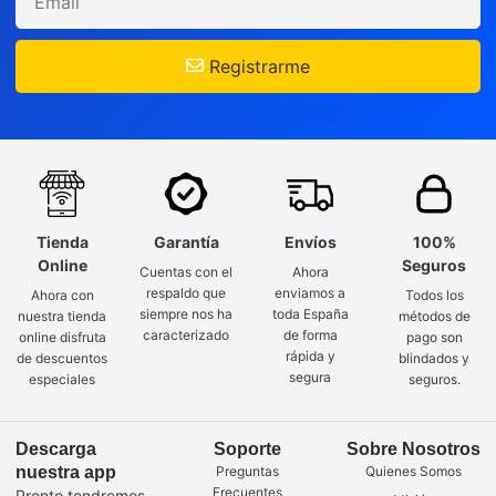
Registrarme
Tienda
Garantía
Envíos
100%
Online
Seguros
Cuentas con el
Ahora
respaldo que
enviamos a
Ahora con
Todos los
siempre nos ha
toda España
nuestra tienda
métodos de
caracterizado
de forma
online disfruta
pago son
rápida y
de descuentos
blindados y
segura
especiales
seguros.
Descarga
Soporte
Sobre Nosotros
nuestra app
Preguntas
Quienes Somos
Frecuentes
Pronto tendremos