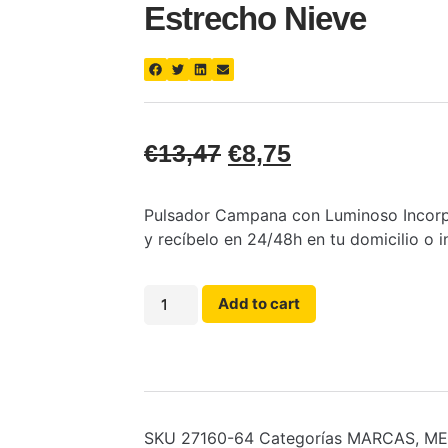
Estrecho Nieve
€
13,47
€
8,75
Pulsador Campana con Luminoso Incorpo
y recíbelo en 24/48h en tu domicilio o i
Add to cart
SKU
27160-64
Categorías
MARCAS
,
ME