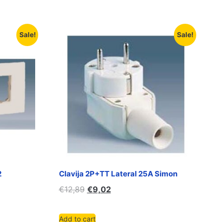
Sale!
Sale!
2
Clavija 2P+TT Lateral 25A Simon
€
12,89
€
9,02
Add to cart