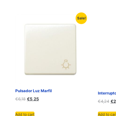
Sale!
Pulsador Luz Marfil
Interrupt
€
6,18
€
5,25
€
4,24
€
2
Add to cart
Add to car