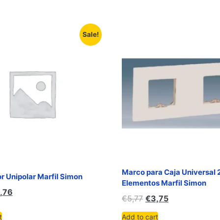
Sale!
Marco para Caja Universal 
or Unipolar Marfil Simon
Elementos Marfil Simon
,76
€
5,77
€
3,75
t
Add to cart