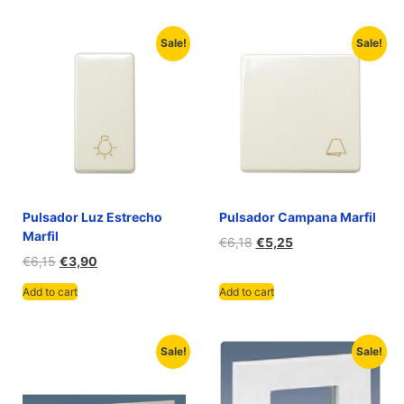
Sale!
Sale!
Pulsador Luz Estrecho
Pulsador Campana Marfil
Marfil
€
6,18
€
5,25
€
6,15
€
3,90
Add to cart
Add to cart
Sale!
Sale!