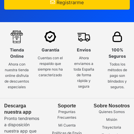
Registrarme
Tienda
Garantía
Envíos
100%
Online
Seguros
Cuentas con el
Ahora
respaldo que
enviamos a
Ahora con
Todos los
siempre nos ha
toda España
nuestra tienda
métodos de
caracterizado
de forma
online disfruta
pago son
rápida y
de descuentos
blindados y
segura
especiales
seguros.
Descarga
Soporte
Sobre Nosotros
nuestra app
Preguntas
Quienes Somos
Frecuentes
Pronto tendremos
Misión
a disposición
Mi Cuenta
Trayectoria
nuestra app que
Políticas de Envío