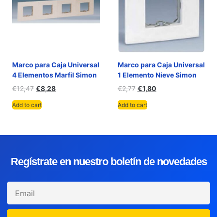
Marco para Caja Universal
Marco para Caja Universal
4 Elementos Marfil Simon
1 Elemento Nieve Simon
€
12,47
€
8,28
€
2,77
€
1,80
Add to cart
Add to cart
Regístrate en nuestro boletín de novedades