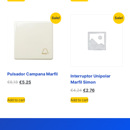
Sale!
Sale!
Pulsador Campana Marfil
Interruptor Unipolar
€
6,18
€
5,25
Marfil Simon
€
4,24
€
2,76
Add to cart
Add to cart