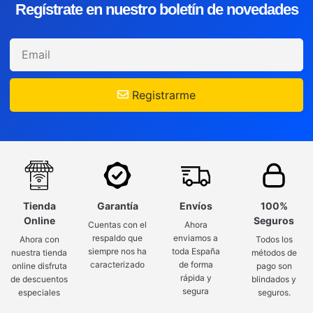
Regístrate en nuestro boletín de novedades
Registrarme
Tienda
Garantía
Envíos
100%
Online
Seguros
Cuentas con el
Ahora
respaldo que
enviamos a
Ahora con
Todos los
siempre nos ha
toda España
nuestra tienda
métodos de
caracterizado
de forma
online disfruta
pago son
rápida y
de descuentos
blindados y
segura
especiales
seguros.