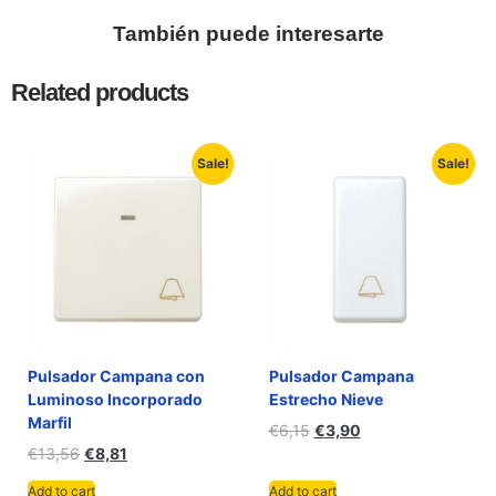
También puede interesarte
Related products
Sale!
Sale!
Pulsador Campana con
Pulsador Campana
Luminoso Incorporado
Estrecho Nieve
Marfil
€
6,15
€
3,90
€
13,56
€
8,81
Add to cart
Add to cart