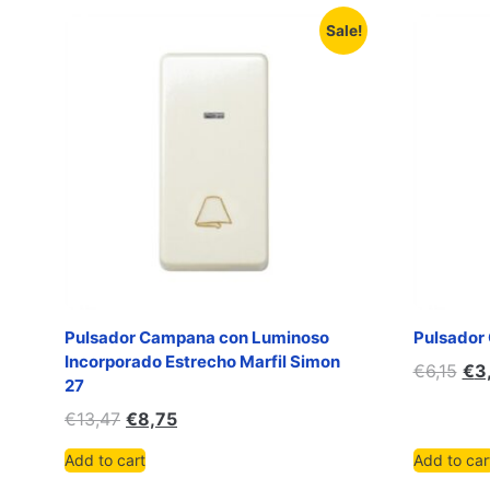
Sale!
Pulsador Campana con Luminoso
Pulsador
Incorporado Estrecho Marfil Simon
€
6,15
€
3
27
€
13,47
€
8,75
Add to cart
Add to car