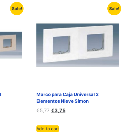
Sale!
Sale!
4
Marco para Caja Universal 2
Elementos Nieve Simon
€
5,77
€
3,75
Add to cart