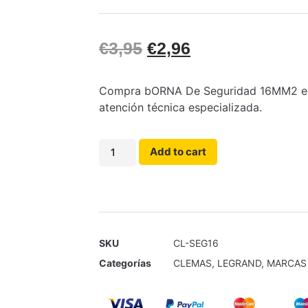
€
3,95
€
2,96
Compra bORNA De Seguridad 16MM2 en E
atención técnica especializada.
Add to cart
SKU
CL-SEG16
Categorías
CLEMAS
,
LEGRAND
,
MARCAS