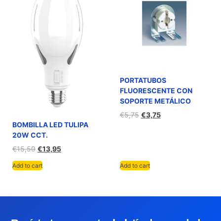
PORTATUBOS
FLUORESCENTE CON
SOPORTE METÁLICO
€
5,75
€
3,75
BOMBILLA LED TULIPA
20W CCT.
€
15,50
€
13,95
Add to cart
Add to cart