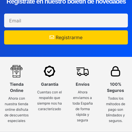
Regístrate en nuestro boletín de novedades
Registrarme
Tienda
Garantía
Envíos
100%
Online
Seguros
Cuentas con el
Ahora
respaldo que
enviamos a
Ahora con
Todos los
siempre nos ha
toda España
nuestra tienda
métodos de
caracterizado
de forma
online disfruta
pago son
rápida y
de descuentos
blindados y
segura
especiales
seguros.