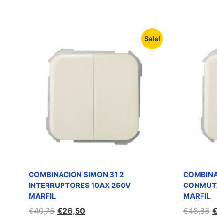
Sale!
COMBINACIÓN SIMON 31 2
COMBINA
INTERRUPTORES 10AX 250V
CONMUTA
MARFIL
MARFIL
€
40,75
€
26,50
€
48,85