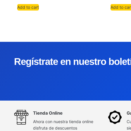
Add to cart
Add to car
Regístrate en nuestro bole
Tienda Online
G
Ahora con nuestra tienda online
Cu
disfruta de descuentos
si