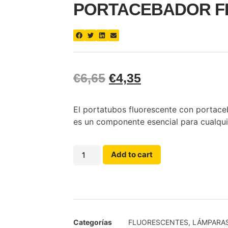
PORTACEBADOR FI
€
6,65
€
4,35
El portatubos fluorescente con portaceb
es un componente esencial para cualquier
Add to cart
Categorías
FLUORESCENTES
,
LÁMPARA