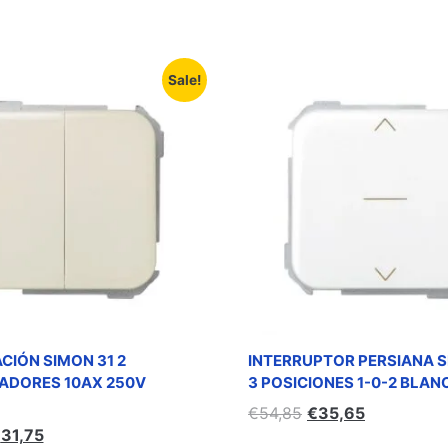
Sale!
CIÓN SIMON 31 2
INTERRUPTOR PERSIANA S
DORES 10AX 250V
3 POSICIONES 1-0-2 BLAN
€
54,85
€
35,65
€
31,75