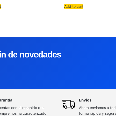
t
Add to cart
tín de novedades
arantía
Envíos
entas con el respaldo que
Ahora enviamos a to
empre nos ha caracterizado
forma rápida y segur