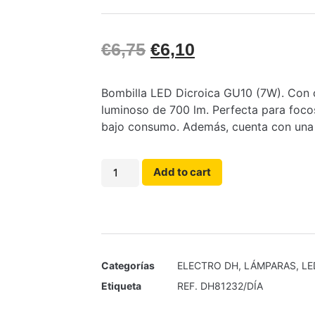
€
6,75
€
6,10
Bombilla LED Dicroica GU10 (7W). Con c
luminoso de 700 lm. Perfecta para foco
bajo consumo. Además, cuenta con una l
Add to cart
Categorías
ELECTRO DH
,
LÁMPARAS
,
LE
Etiqueta
REF. DH81232/DÍA