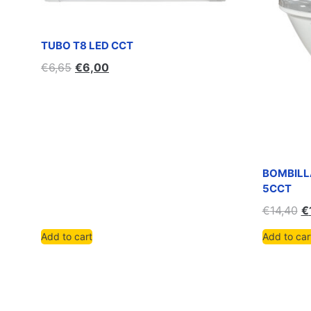
TUBO T8 LED CCT
€
6,65
€
6,00
BOMBILL
5CCT
€
14,40
€
Add to cart
Add to car