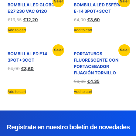
Sale!
Sale!
BOMBILLA LED GLOBO
BOMBILLA LED ESFÉRICA
E27 230 VAC G120
E-14 3POT+3CCT
€
13,55
€
12,20
€
4,00
€
3,60
Add to cart
Add to cart
Sale!
Sale!
BOMBILLA LED E14
PORTATUBOS
3POT+3CCT
FLUORESCENTE CON
PORTACEBADOR
€
4,00
€
3,60
FIJACIÓN TORNILLO
€
6,65
€
4,35
Add to cart
Add to cart
Regístrate en nuestro boletín de novedades