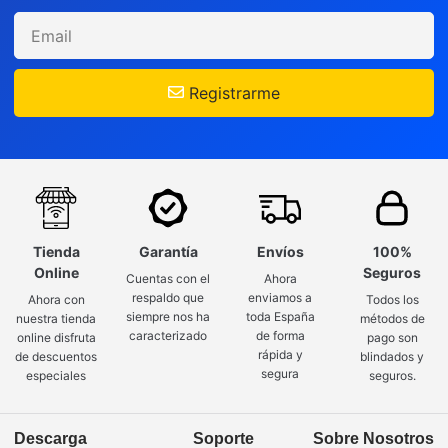
Registrarme
Tienda
Garantía
Envíos
100%
Online
Seguros
Cuentas con el
Ahora
respaldo que
enviamos a
Ahora con
Todos los
siempre nos ha
toda España
nuestra tienda
métodos de
caracterizado
de forma
online disfruta
pago son
rápida y
de descuentos
blindados y
segura
especiales
seguros.
Descarga
Soporte
Sobre Nosotros