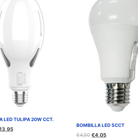
 LED TULIPA 20W CCT.
BOMBILLA LED 5CCT
13,95
€
4,50
€
4,05