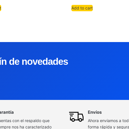
t
Add to cart
tín de novedades
arantía
Envíos
entas con el respaldo que
Ahora enviamos a to
empre nos ha caracterizado
forma rápida y segur