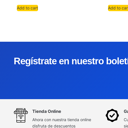
Add to cart
Add to car
Regístrate en nuestro bole
Tienda Online
G
Ahora con nuestra tienda online
Cu
disfruta de descuentos
si