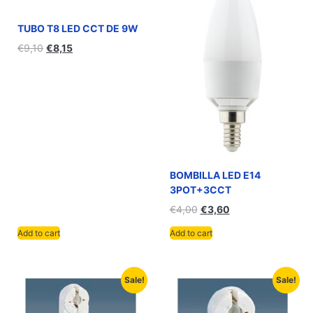
TUBO T8 LED CCT DE 9W
€
9,10
€
8,15
BOMBILLA LED E14
3POT+3CCT
€
4,00
€
3,60
Add to cart
Add to cart
Sale!
Sale!