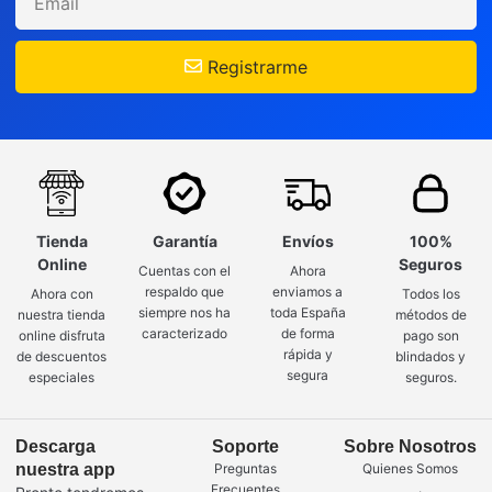
Registrarme
Tienda
Garantía
Envíos
100%
Online
Seguros
Cuentas con el
Ahora
respaldo que
enviamos a
Ahora con
Todos los
siempre nos ha
toda España
nuestra tienda
métodos de
caracterizado
de forma
online disfruta
pago son
rápida y
de descuentos
blindados y
segura
especiales
seguros.
Descarga
Soporte
Sobre Nosotros
nuestra app
Preguntas
Quienes Somos
Frecuentes