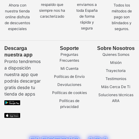
respaldo que
enviamos a
Ahora con
Todos los
siempre nos ha
toda España
nuestra tienda
métodos de
caracterizado
de forma
online disfruta
pago son
rápida y
de descuentos
blindados y
segura
especiales
seguros.
Descarga
Soporte
Sobre Nosotros
nuestra app
Preguntas
Quienes Somos
Frecuentes
Pronto tendremos
Misión
a disposición
Mi Cuenta
Trayectoria
nuestra app que
Políticas de Envío
Testimonios
podrás descargar
Devoluciones
Más Cerca De Ti
gratis desde tu
Políticas de cookies
tienda de apps
Soluciones técnicas
Políticas de
ARA
privacidad