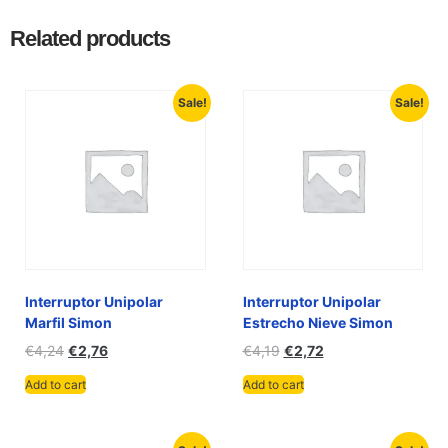
Related products
Sale!
Sale!
Interruptor Unipolar
Interruptor Unipolar
Marfil Simon
Estrecho Nieve Simon
€
4,24
€
2,76
€
4,19
€
2,72
Add to cart
Add to cart