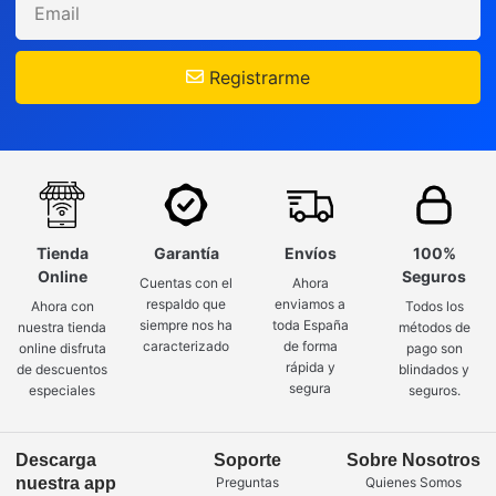
Registrarme
Tienda
Garantía
Envíos
100%
Online
Seguros
Cuentas con el
Ahora
respaldo que
enviamos a
Ahora con
Todos los
siempre nos ha
toda España
nuestra tienda
métodos de
caracterizado
de forma
online disfruta
pago son
rápida y
de descuentos
blindados y
segura
especiales
seguros.
Descarga
Soporte
Sobre Nosotros
nuestra app
Preguntas
Quienes Somos