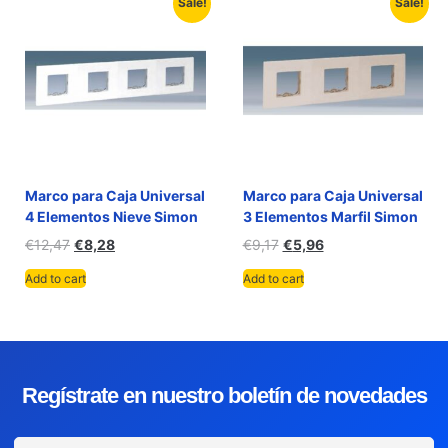
Sale!
Sale!
Marco para Caja Universal
Marco para Caja Universal
4 Elementos Nieve Simon
3 Elementos Marfil Simon
€
12,47
€
8,28
€
9,17
€
5,96
Add to cart
Add to cart
Regístrate en nuestro boletín de novedades