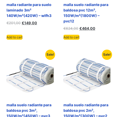
malla radiante para suelo
malla suelo radiante para
laminado 3m²
baldosa pvc 12m²,
140W/m²(420W) – wlfh3
150W/m²(1800W) –
pvc12
€
201,00
€
149,00
€
624,00
€
464,00
Add to cart
Add to cart
Sale!
Sale!
malla suelo radiante para
malla suelo radiante para
baldosa pvc 3m²,
baldosa pvc 2m²,
150W/m²(450W) – pvc3
150W/m²(300W) – pvc2