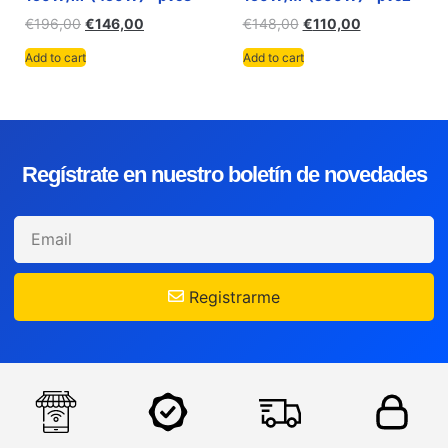
€
196,00
€
146,00
€
148,00
€
110,00
Add to cart
Add to cart
Regístrate en nuestro boletín de novedades
Registrarme