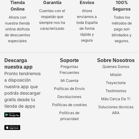
Tienda
Garantía
Envíos
100%
Online
Seguros
Cuentas con el
Ahora
respaldo que
enviamos a
Ahora con
Todos los
siempre nos ha
toda España
nuestra tienda
métodos de
caracterizado
de forma
online disfruta
pago son
rápida y
de descuentos
blindados y
segura
especiales
seguros.
Descarga
Soporte
Sobre Nosotros
nuestra app
Preguntas
Quienes Somos
Frecuentes
Pronto tendremos
Misión
a disposición
Mi Cuenta
Trayectoria
nuestra app que
Políticas de Envío
Testimonios
podrás descargar
Devoluciones
Más Cerca De Ti
gratis desde tu
Políticas de cookies
tienda de apps
Soluciones técnicas
Políticas de
ARA
privacidad