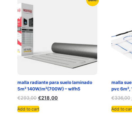
malla radiante para suelo laminado
malla sue
5m² 140W/m²(700W) – wlfh5
pvc 6m²,
€
293,00
€
218,00
€
336,00
Add to cart
Add to car