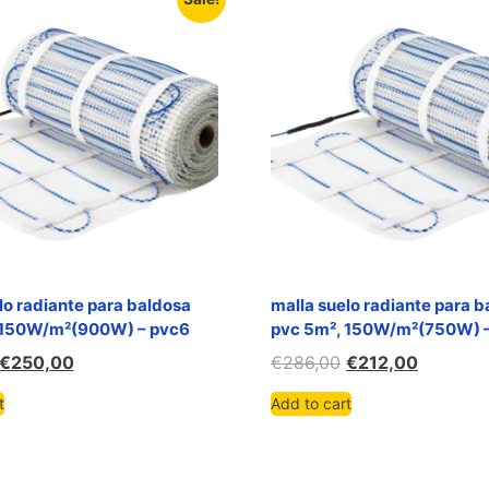
lo radiante para baldosa
malla suelo radiante para 
 150W/m²(900W) – pvc6
pvc 5m², 150W/m²(750W) 
€
250,00
€
286,00
€
212,00
t
Add to cart