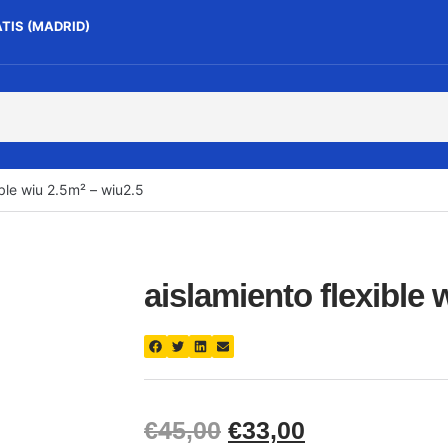
ATIS (MADRID)
ible wiu 2.5m² – wiu2.5
aislamiento flexible 
€
45,00
€
33,00