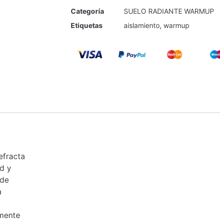
Categoría
SUELO RADIANTE WARMUP
Etiquetas
aislamiento
,
warmup
efracta
d y
 de
a
lmente