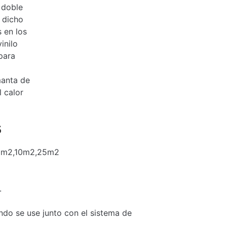
 doble
 dicho
s en los
inilo
para
manta de
 calor
s
.0m2,10m2,25m2
.
ndo se use junto con el sistema de