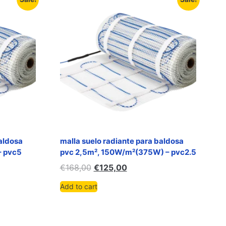
baldosa
malla suelo radiante para baldosa
– pvc5
pvc 2,5m², 150W/m²(375W) – pvc2.5
€
168,00
€
125,00
Add to cart