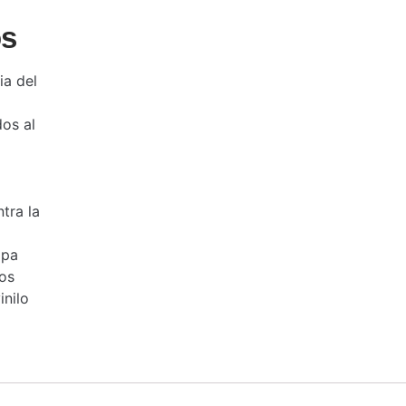
os
ia del
os al
tra la
apa
os
inilo