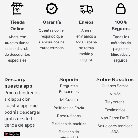
Tienda
Garantía
Envíos
100%
Online
Seguros
Cuentas con el
Ahora
respaldo que
enviamos a
Ahora con
Todos los
siempre nos ha
toda España
nuestra tienda
métodos de
caracterizado
de forma
online disfruta
pago son
rápida y
de descuentos
blindados y
segura
especiales
seguros.
Descarga
Soporte
Sobre Nosotros
nuestra app
Preguntas
Quienes Somos
Frecuentes
Pronto tendremos
Misión
a disposición
Mi Cuenta
Trayectoria
nuestra app que
Políticas de Envío
Testimonios
podrás descargar
Devoluciones
Más Cerca De Ti
gratis desde tu
Políticas de cookies
tienda de apps
Soluciones técnicas
Políticas de
ARA
privacidad