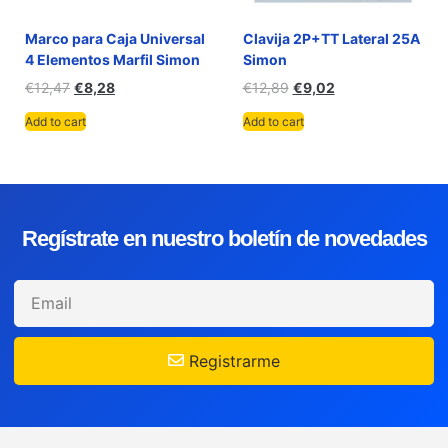
Marco para Caja Universal
Clavija 2P+TT Lateral 25A
4 Elementos Marfil Simon
Simon
€
12,47
€
8,28
€
12,89
€
9,02
Add to cart
Add to cart
Regístrate en nuestro boletín de novedades
Registrarme