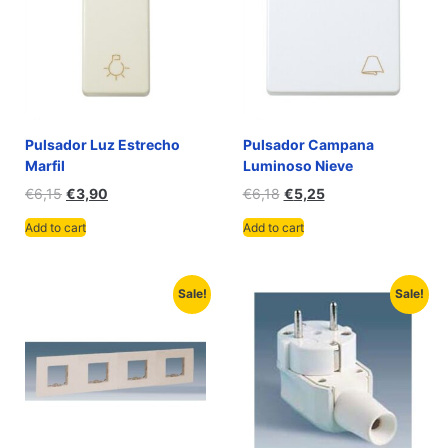
Pulsador Luz Estrecho
Pulsador Campana
Marfil
Luminoso Nieve
€
6,15
€
3,90
€
6,18
€
5,25
Add to cart
Add to cart
Sale!
Sale!