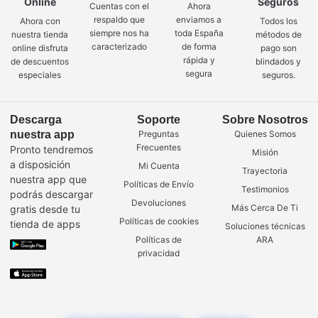
Online
Seguros
Cuentas con el
Ahora
respaldo que
enviamos a
Ahora con
Todos los
siempre nos ha
toda España
nuestra tienda
métodos de
caracterizado
de forma
online disfruta
pago son
rápida y
de descuentos
blindados y
segura
especiales
seguros.
Descarga
Soporte
Sobre Nosotros
nuestra app
Preguntas
Quienes Somos
Frecuentes
Pronto tendremos
Misión
a disposición
Mi Cuenta
Trayectoria
nuestra app que
Políticas de Envío
Testimonios
podrás descargar
Devoluciones
Más Cerca De Ti
gratis desde tu
Políticas de cookies
tienda de apps
Soluciones técnicas
Políticas de
ARA
privacidad