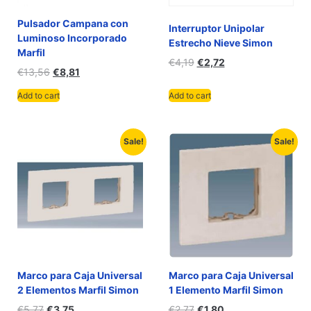
Pulsador Campana con
Interruptor Unipolar
Luminoso Incorporado
Estrecho Nieve Simon
Marfil
€
4,19
€
2,72
€
13,56
€
8,81
Add to cart
Add to cart
Sale!
Sale!
Marco para Caja Universal
Marco para Caja Universal
2 Elementos Marfil Simon
1 Elemento Marfil Simon
€
5,77
€
3,75
€
2,77
€
1,80