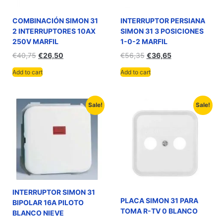
COMBINACIÓN SIMON 31
INTERRUPTOR PERSIANA
2 INTERRUPTORES 10AX
SIMON 31 3 POSICIONES
250V MARFIL
1-0-2 MARFIL
€
40,75
€
26,50
€
56,35
€
36,65
Add to cart
Add to cart
Sale!
Sale!
INTERRUPTOR SIMON 31
PLACA SIMON 31 PARA
BIPOLAR 16A PILOTO
TOMA R-TV 0 BLANCO
BLANCO NIEVE