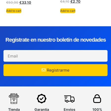
€
4,10
€
2,70
€
50,90
€
33,10
Add to cart
Add to cart
Regístrate en nuestro boletín de novedades
Registrarme
Tienda
Garantía
Envíos
100%