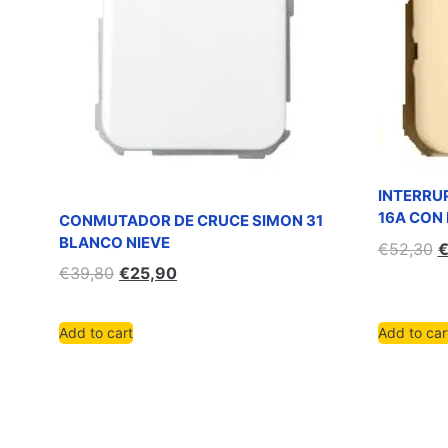
INTERRU
16A CON 
CONMUTADOR DE CRUCE SIMON 31
BLANCO NIEVE
€
52,30
€
39,80
€
25,90
Add to cart
Add to car