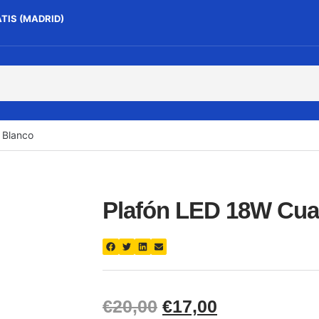
ATIS (MADRID)
 Blanco
Plafón LED 18W Cua
€
20,00
€
17,00