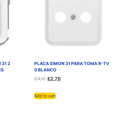
 31 2
PLACA SIMON 31 PARA TOMA R-TV
ES
0 BLANCO
€
4,10
€
2,70
Add to cart