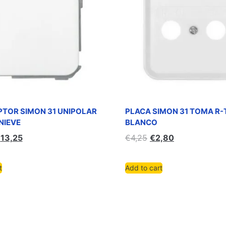
PTOR SIMON 31 UNIPOLAR
PLACA SIMON 31 TOMA R
NIEVE
BLANCO
€
13,25
€
4,25
€
2,80
t
Add to cart