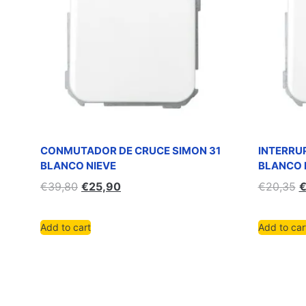
CONMUTADOR DE CRUCE SIMON 31
INTERRU
BLANCO NIEVE
BLANCO 
€
39,80
€
25,90
€
20,35
Add to cart
Add to car