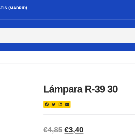
ATIS (MADRID)
Lámpara R-39 30
€
4,85
€
3,40