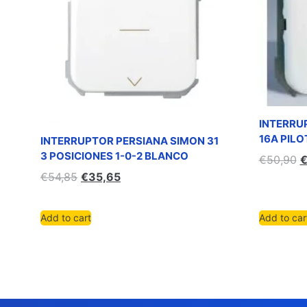
INTERRU
16A PILO
INTERRUPTOR PERSIANA SIMON 31
3 POSICIONES 1-0-2 BLANCO
€
50,90
€
54,85
€
35,65
Add to cart
Add to car