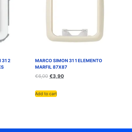
 31 2
MARCO SIMON 31 1 ELEMENTO
ES
MARFIL 87X87
€
6,00
€
3,90
Add to cart