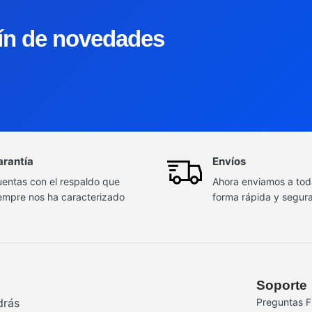
tín de novedades
arantía
Envíos
entas con el respaldo que
Ahora enviamos a to
empre nos ha caracterizado
forma rápida y segur
Soporte
drás
Preguntas F