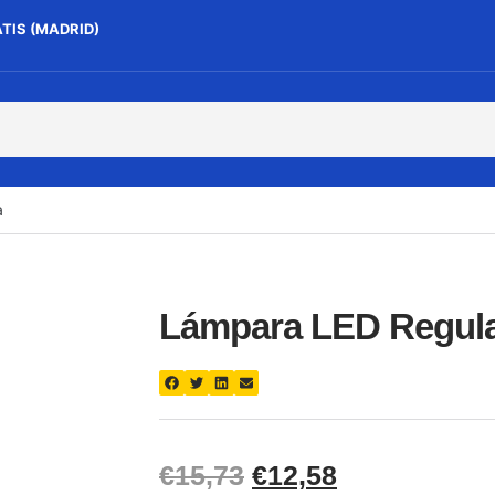
ATIS (MADRID)
a
Lámpara LED Regula
€
15,73
€
12,58