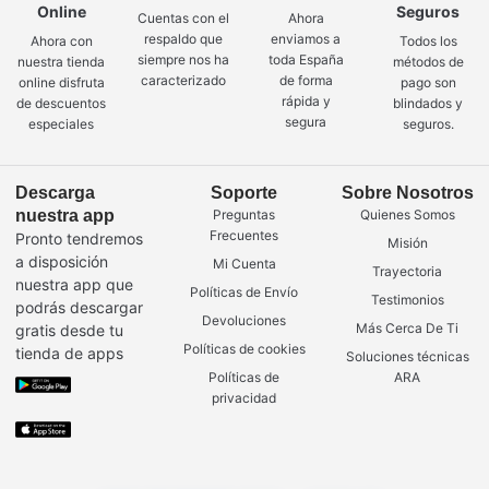
Online
Seguros
Cuentas con el
Ahora
respaldo que
enviamos a
Ahora con
Todos los
siempre nos ha
toda España
nuestra tienda
métodos de
caracterizado
de forma
online disfruta
pago son
rápida y
de descuentos
blindados y
segura
especiales
seguros.
Descarga
Soporte
Sobre Nosotros
nuestra app
Preguntas
Quienes Somos
Frecuentes
Pronto tendremos
Misión
a disposición
Mi Cuenta
Trayectoria
nuestra app que
Políticas de Envío
Testimonios
podrás descargar
Devoluciones
Más Cerca De Ti
gratis desde tu
Políticas de cookies
tienda de apps
Soluciones técnicas
Políticas de
ARA
privacidad