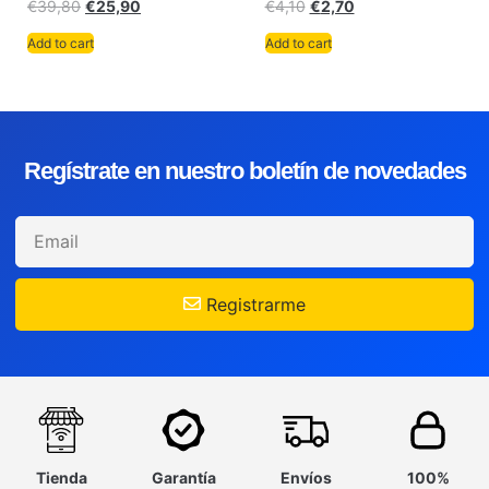
€
39,80
€
25,90
€
4,10
€
2,70
Add to cart
Add to cart
Regístrate en nuestro boletín de novedades
Registrarme
Tienda
Garantía
Envíos
100%