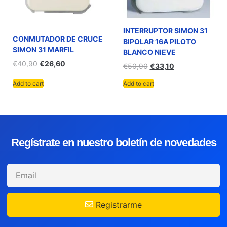
INTERRUPTOR SIMON 31
CONMUTADOR DE CRUCE
BIPOLAR 16A PILOTO
SIMON 31 MARFIL
BLANCO NIEVE
€
40,90
€
26,60
€
50,90
€
33,10
Add to cart
Add to cart
Regístrate en nuestro boletín de novedades
Registrarme