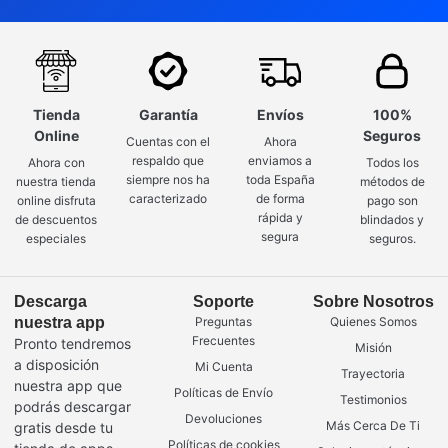
Tienda
Garantía
Envíos
100%
Online
Seguros
Cuentas con el
Ahora
respaldo que
enviamos a
Ahora con
Todos los
siempre nos ha
toda España
nuestra tienda
métodos de
caracterizado
de forma
online disfruta
pago son
rápida y
de descuentos
blindados y
segura
especiales
seguros.
Descarga
Soporte
Sobre Nosotros
nuestra app
Preguntas
Quienes Somos
Frecuentes
Pronto tendremos
Misión
a disposición
Mi Cuenta
Trayectoria
nuestra app que
Políticas de Envío
Testimonios
podrás descargar
Devoluciones
Más Cerca De Ti
gratis desde tu
Políticas de cookies