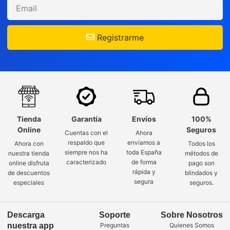
Registrarme
Tienda
Garantía
Envíos
100%
Online
Seguros
Cuentas con el
Ahora
respaldo que
enviamos a
Ahora con
Todos los
siempre nos ha
toda España
nuestra tienda
métodos de
caracterizado
de forma
online disfruta
pago son
rápida y
de descuentos
blindados y
segura
especiales
seguros.
Descarga
Soporte
Sobre Nosotros
nuestra app
Preguntas
Quienes Somos