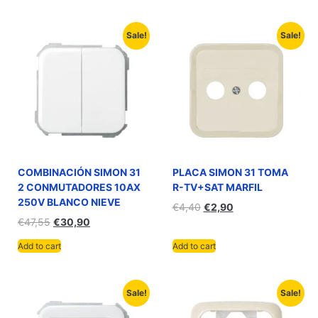
Sale!
Sale!
COMBINACIÓN SIMON 31
PLACA SIMON 31 TOMA
2 CONMUTADORES 10AX
R-TV+SAT MARFIL
250V BLANCO NIEVE
€
4,40
€
2,90
€
47,55
€
30,90
Add to cart
Add to cart
Sale!
Sale!