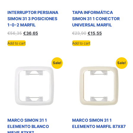
INTERRUPTOR PERSIANA
TAPA INFORMÁTICA
SIMON 31 3 POSICIONES
SIMON 31 1 CONECTOR
1-0-2 MARFIL
UNIVERSAL MARFIL
€
56,35
€
36,65
€
23,90
€
15,55
Add to cart
Add to cart
Sale!
Sale!
MARCO SIMON 31 1
MARCO SIMON 31 1
ELEMENTO BLANCO
ELEMENTO MARFIL 87X87
NIEVE 87X87