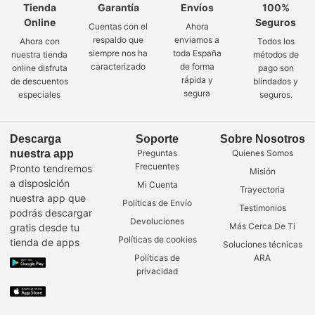
Tienda
Garantía
Envíos
100%
Online
Seguros
Cuentas con el
Ahora
respaldo que
enviamos a
Ahora con
Todos los
siempre nos ha
toda España
nuestra tienda
métodos de
caracterizado
de forma
online disfruta
pago son
rápida y
de descuentos
blindados y
segura
especiales
seguros.
Descarga
Soporte
Sobre Nosotros
nuestra app
Preguntas
Quienes Somos
Frecuentes
Pronto tendremos
Misión
a disposición
Mi Cuenta
Trayectoria
nuestra app que
Políticas de Envío
Testimonios
podrás descargar
Devoluciones
Más Cerca De Ti
gratis desde tu
Políticas de cookies
tienda de apps
Soluciones técnicas
Políticas de
ARA
privacidad