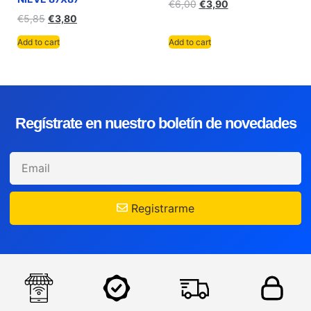
€
6,00
€
3,90
€
5,85
€
3,80
Add to cart
Add to cart
Regístrate en nuestro boletín de novedades
Registrarme