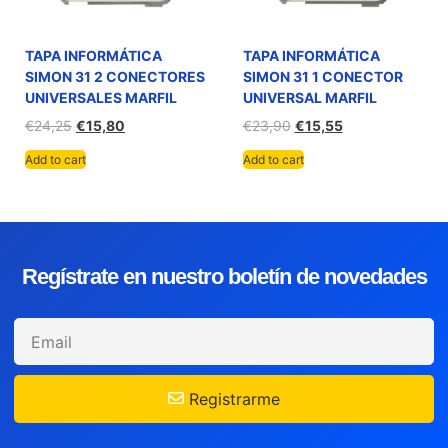
TAPA INFORMÁTICA
TAPA INFORMÁTICA
SIMON 31 2 CONECTORES
SIMON 31 1 CONECTOR
UNIVERSALES MARFIL
UNIVERSAL MARFIL
€
24,25
€
15,80
€
23,90
€
15,55
Add to cart
Add to cart
Regístrate en nuestro boletín de novedades
Registrarme