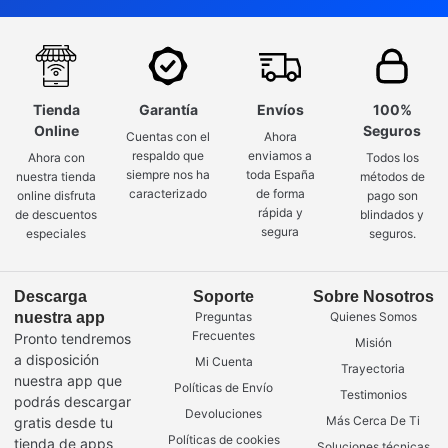
Tienda
Garantía
Envíos
100%
Online
Seguros
Cuentas con el
Ahora
respaldo que
enviamos a
Ahora con
Todos los
siempre nos ha
toda España
nuestra tienda
métodos de
caracterizado
de forma
online disfruta
pago son
rápida y
de descuentos
blindados y
segura
especiales
seguros.
Descarga
Soporte
Sobre Nosotros
nuestra app
Preguntas
Quienes Somos
Frecuentes
Pronto tendremos
Misión
a disposición
Mi Cuenta
Trayectoria
nuestra app que
Políticas de Envío
Testimonios
podrás descargar
Devoluciones
Más Cerca De Ti
gratis desde tu
Políticas de cookies
tienda de apps
Soluciones técnicas