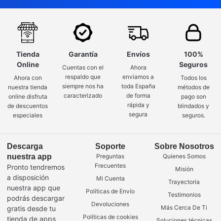
Tienda
Garantía
Envíos
100%
Online
Seguros
Cuentas con el
Ahora
respaldo que
enviamos a
Ahora con
Todos los
siempre nos ha
toda España
nuestra tienda
métodos de
caracterizado
de forma
online disfruta
pago son
rápida y
de descuentos
blindados y
segura
especiales
seguros.
Descarga
Soporte
Sobre Nosotros
nuestra app
Preguntas
Quienes Somos
Frecuentes
Pronto tendremos
Misión
a disposición
Mi Cuenta
Trayectoria
nuestra app que
Políticas de Envío
Testimonios
podrás descargar
Devoluciones
Más Cerca De Ti
gratis desde tu
Políticas de cookies
tienda de apps
Soluciones técnicas