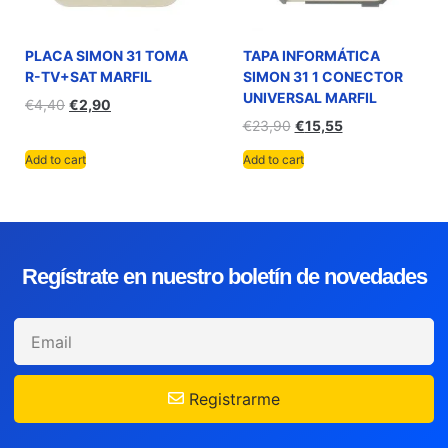
PLACA SIMON 31 TOMA
TAPA INFORMÁTICA
R-TV+SAT MARFIL
SIMON 31 1 CONECTOR
UNIVERSAL MARFIL
€
4,40
€
2,90
€
23,90
€
15,55
Add to cart
Add to cart
Regístrate en nuestro boletín de novedades
Registrarme