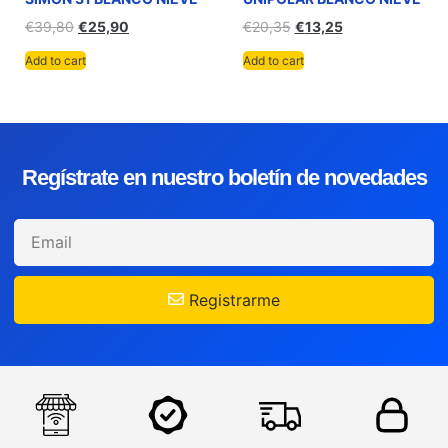
€
39,80
€
25,90
€
20,35
€
13,25
Add to cart
Add to cart
Regístrate en nuestro boletín de novedades
Registrarme