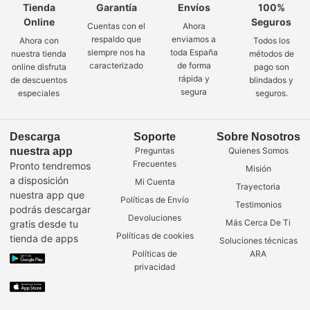
Tienda
Garantía
Envíos
100%
Online
Seguros
Cuentas con el
Ahora
respaldo que
enviamos a
Ahora con
Todos los
siempre nos ha
toda España
nuestra tienda
métodos de
caracterizado
de forma
online disfruta
pago son
rápida y
de descuentos
blindados y
segura
especiales
seguros.
Descarga
Soporte
Sobre Nosotros
nuestra app
Preguntas
Quienes Somos
Frecuentes
Pronto tendremos
Misión
a disposición
Mi Cuenta
Trayectoria
nuestra app que
Políticas de Envío
Testimonios
podrás descargar
Devoluciones
Más Cerca De Ti
gratis desde tu
Políticas de cookies
tienda de apps
Soluciones técnicas
Políticas de
ARA
privacidad