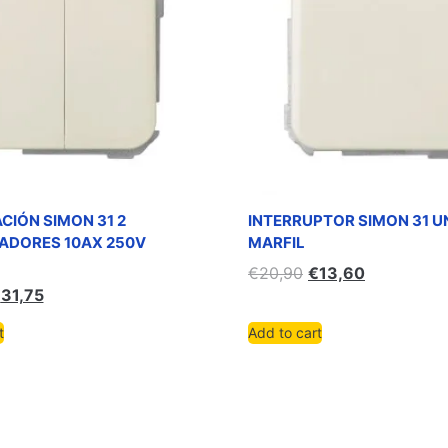
CIÓN SIMON 31 2
INTERRUPTOR SIMON 31 U
DORES 10AX 250V
MARFIL
€
20,90
€
13,60
€
31,75
t
Add to cart