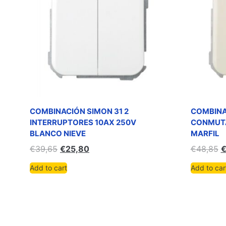
COMBINACIÓN SIMON 31 2
COMBINA
INTERRUPTORES 10AX 250V
CONMUTA
BLANCO NIEVE
MARFIL
€
39,65
€
25,80
€
48,85
Add to cart
Add to car