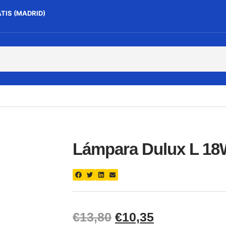
ATIS (MADRID)
Lámpara Dulux L 18
€
13,80
€
10,35