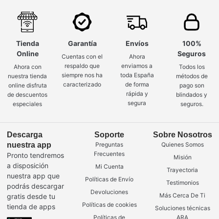
Tienda
Garantía
Envíos
100%
Online
Seguros
Cuentas con el
Ahora
respaldo que
enviamos a
Ahora con
Todos los
siempre nos ha
toda España
nuestra tienda
métodos de
caracterizado
de forma
online disfruta
pago son
rápida y
de descuentos
blindados y
segura
especiales
seguros.
Descarga
Soporte
Sobre Nosotros
nuestra app
Preguntas
Quienes Somos
Frecuentes
Pronto tendremos
Misión
a disposición
Mi Cuenta
Trayectoria
nuestra app que
Políticas de Envío
Testimonios
podrás descargar
Devoluciones
Más Cerca De Ti
gratis desde tu
Políticas de cookies
tienda de apps
Soluciones técnicas
Políticas de
ARA