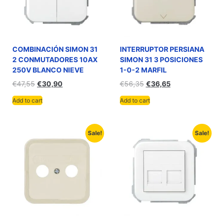
COMBINACIÓN SIMON 31
INTERRUPTOR PERSIANA
2 CONMUTADORES 10AX
SIMON 31 3 POSICIONES
250V BLANCO NIEVE
1-0-2 MARFIL
€
47,55
€
30,90
€
56,35
€
36,65
Add to cart
Add to cart
Sale!
Sale!