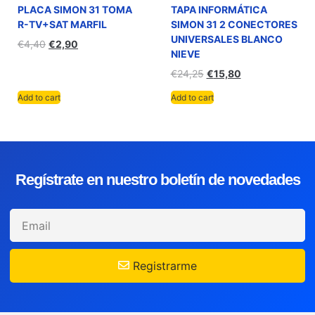
PLACA SIMON 31 TOMA
TAPA INFORMÁTICA
R-TV+SAT MARFIL
SIMON 31 2 CONECTORES
UNIVERSALES BLANCO
€
4,40
€
2,90
NIEVE
€
24,25
€
15,80
Add to cart
Add to cart
Regístrate en nuestro boletín de novedades
Registrarme