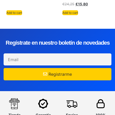
€
24,25
€
15,80
Add to cart
Add to cart
Regístrate en nuestro boletín de novedades
Registrarme
Tienda
Garantía
Envíos
100%