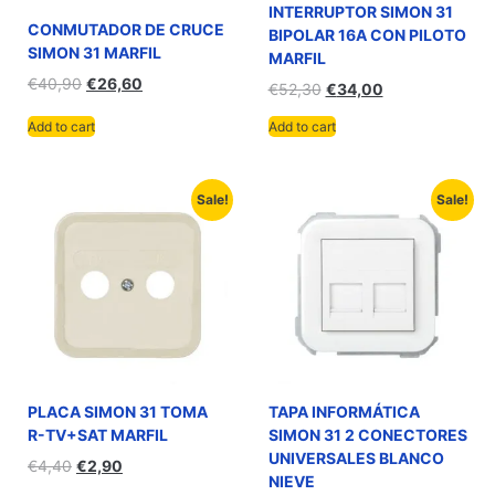
INTERRUPTOR SIMON 31
CONMUTADOR DE CRUCE
BIPOLAR 16A CON PILOTO
SIMON 31 MARFIL
MARFIL
€
40,90
€
26,60
€
52,30
€
34,00
Add to cart
Add to cart
Sale!
Sale!
PLACA SIMON 31 TOMA
TAPA INFORMÁTICA
R-TV+SAT MARFIL
SIMON 31 2 CONECTORES
UNIVERSALES BLANCO
€
4,40
€
2,90
NIEVE