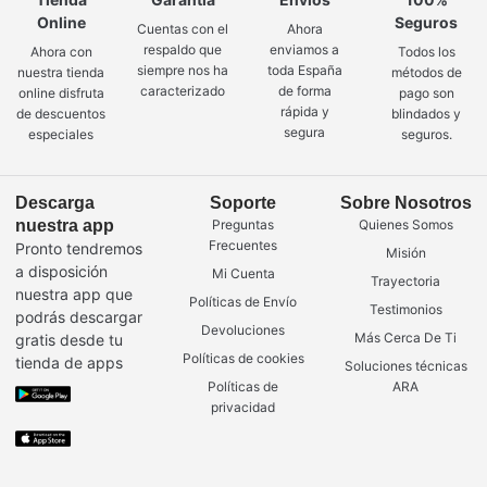
Online
Seguros
Cuentas con el
Ahora
respaldo que
enviamos a
Ahora con
Todos los
siempre nos ha
toda España
nuestra tienda
métodos de
caracterizado
de forma
online disfruta
pago son
rápida y
de descuentos
blindados y
segura
especiales
seguros.
Descarga
Soporte
Sobre Nosotros
nuestra app
Preguntas
Quienes Somos
Frecuentes
Pronto tendremos
Misión
a disposición
Mi Cuenta
Trayectoria
nuestra app que
Políticas de Envío
Testimonios
podrás descargar
Devoluciones
Más Cerca De Ti
gratis desde tu
Políticas de cookies
tienda de apps
Soluciones técnicas
Políticas de
ARA
privacidad