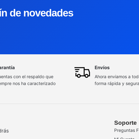
tín de novedades
arantía
Envíos
entas con el respaldo que
Ahora enviamos a to
empre nos ha caracterizado
forma rápida y segur
Soporte
drás
Preguntas F