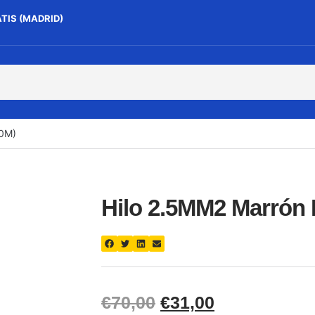
ATIS (MADRID)
00M)
Hilo 2.5MM2 Marrón F
€
70,00
€
31,00