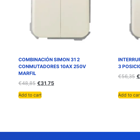
COMBINACIÓN SIMON 31 2
INTERRU
CONMUTADORES 10AX 250V
3 POSICI
MARFIL
€
56,35
€
€
48,85
€
31,75
Add to cart
Add to car