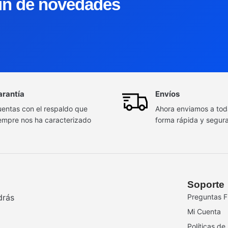
tín de novedades
arantía
Envíos
entas con el respaldo que
Ahora enviamos a to
empre nos ha caracterizado
forma rápida y segur
Soporte
drás
Preguntas F
Mi Cuenta
Políticas de