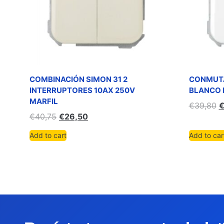
COMBINACIÓN SIMON 31 2
CONMUTA
INTERRUPTORES 10AX 250V
BLANCO 
MARFIL
€
39,80
€
40,75
€
26,50
Add to cart
Add to car