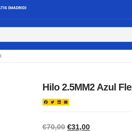
ATIS (MADRID)
)
Hilo 2.5MM2 Azul Flex
€
70,00
€
31,00