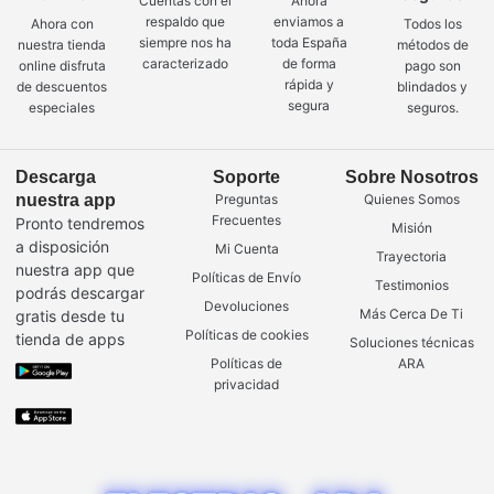
Cuentas con el
Ahora
respaldo que
enviamos a
Ahora con
Todos los
siempre nos ha
toda España
nuestra tienda
métodos de
caracterizado
de forma
online disfruta
pago son
rápida y
de descuentos
blindados y
segura
especiales
seguros.
Descarga
Soporte
Sobre Nosotros
nuestra app
Preguntas
Quienes Somos
Frecuentes
Pronto tendremos
Misión
a disposición
Mi Cuenta
Trayectoria
nuestra app que
Políticas de Envío
Testimonios
podrás descargar
Devoluciones
Más Cerca De Ti
gratis desde tu
Políticas de cookies
tienda de apps
Soluciones técnicas
Políticas de
ARA
privacidad