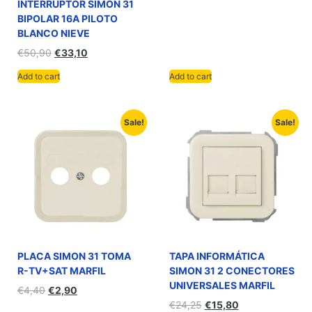
INTERRUPTOR SIMON 31
BIPOLAR 16A PILOTO
BLANCO NIEVE
€
50,90
€
33,10
Add to cart
Add to cart
Sale!
Sale!
PLACA SIMON 31 TOMA
TAPA INFORMÁTICA
R-TV+SAT MARFIL
SIMON 31 2 CONECTORES
UNIVERSALES MARFIL
€
4,40
€
2,90
€
24,25
€
15,80