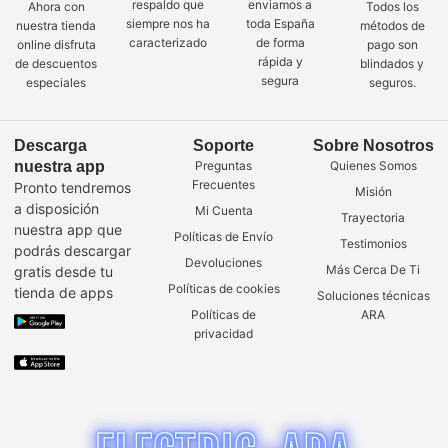
respaldo que
enviamos a
Ahora con
Todos los
siempre nos ha
toda España
nuestra tienda
métodos de
caracterizado
de forma
online disfruta
pago son
rápida y
de descuentos
blindados y
segura
especiales
seguros.
Descarga
Soporte
Sobre Nosotros
nuestra app
Preguntas
Quienes Somos
Frecuentes
Pronto tendremos
Misión
a disposición
Mi Cuenta
Trayectoria
nuestra app que
Políticas de Envío
Testimonios
podrás descargar
Devoluciones
Más Cerca De Ti
gratis desde tu
Políticas de cookies
tienda de apps
Soluciones técnicas
Políticas de
ARA
privacidad