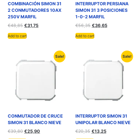
COMBINACIÓN SIMON 31
INTERRUPTOR PERSIANA
2 CONMUTADORES 10AX
SIMON 31 3 POSICIONES
250V MARFIL
1-0-2 MARFIL
€
48,85
€
31,75
€
56,35
€
36,65
Add to cart
Add to cart
Sale!
Sale!
CONMUTADOR DE CRUCE
INTERRUPTOR SIMON 31
SIMON 31 BLANCO NIEVE
UNIPOLAR BLANCO NIEVE
€
39,80
€
25,90
€
20,35
€
13,25