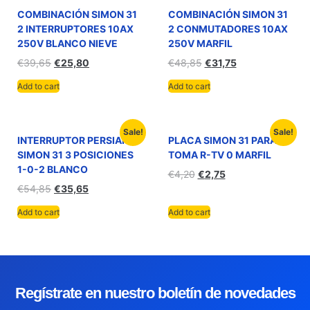
COMBINACIÓN SIMON 31
COMBINACIÓN SIMON 31
2 INTERRUPTORES 10AX
2 CONMUTADORES 10AX
250V BLANCO NIEVE
250V MARFIL
€
39,65
€
25,80
€
48,85
€
31,75
Add to cart
Add to cart
Sale!
Sale!
INTERRUPTOR PERSIANA
PLACA SIMON 31 PARA
SIMON 31 3 POSICIONES
TOMA R-TV 0 MARFIL
1-0-2 BLANCO
€
4,20
€
2,75
€
54,85
€
35,65
Add to cart
Add to cart
Regístrate en nuestro boletín de novedades