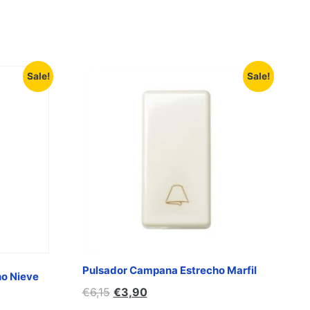
Sale!
Sale!
Pulsador Campana Estrecho Marfil
ho Nieve
€
6,15
€
3,90