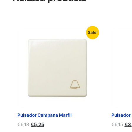
Sale!
Pulsador Campana Marfil
Pulsador
€
6,18
€
5,25
€
6,15
€
3