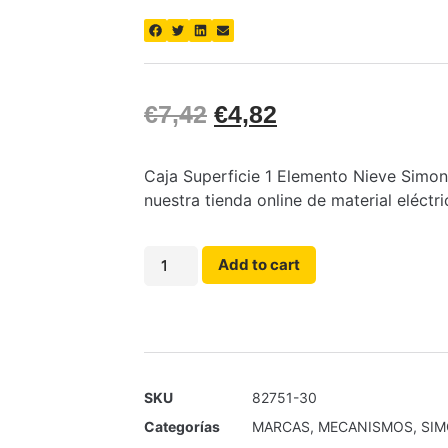
€
7,42
€
4,82
Caja Superficie 1 Elemento Nieve Simon
nuestra tienda online de material eléctri
Add to cart
SKU
82751-30
Categorías
MARCAS
,
MECANISMOS
,
SI