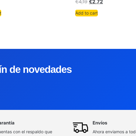
€
4,19
€
2,72
t
Add to cart
tín de novedades
arantía
Envíos
entas con el respaldo que
Ahora enviamos a to