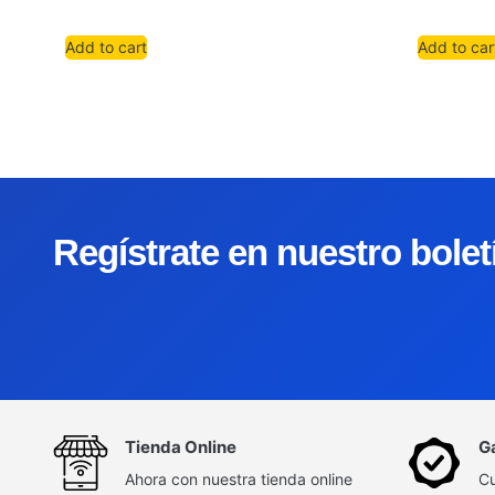
Add to cart
Add to car
Regístrate en nuestro bole
Tienda Online
G
Ahora con nuestra tienda online
Cu