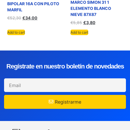
MARCO SIMON 31 1
BIPOLAR 16A CON PILOTO
ELEMENTO BLANCO
MARFIL
NIEVE 87X87
€
52,30
€
34,00
€
5,85
€
3,80
Add to cart
Add to cart
Regístrate en nuestro boletín de novedades
Registrarme