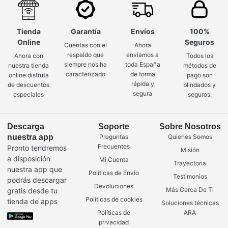
Tienda
Garantía
Envíos
100%
Online
Seguros
Cuentas con el
Ahora
respaldo que
enviamos a
Ahora con
Todos los
siempre nos ha
toda España
nuestra tienda
métodos de
caracterizado
de forma
online disfruta
pago son
rápida y
de descuentos
blindados y
segura
especiales
seguros.
Descarga
Soporte
Sobre Nosotros
nuestra app
Preguntas
Quienes Somos
Frecuentes
Pronto tendremos
Misión
a disposición
Mi Cuenta
Trayectoria
nuestra app que
Políticas de Envío
Testimonios
podrás descargar
Devoluciones
Más Cerca De Ti
gratis desde tu
Políticas de cookies
tienda de apps
Soluciones técnicas
Políticas de
ARA
privacidad