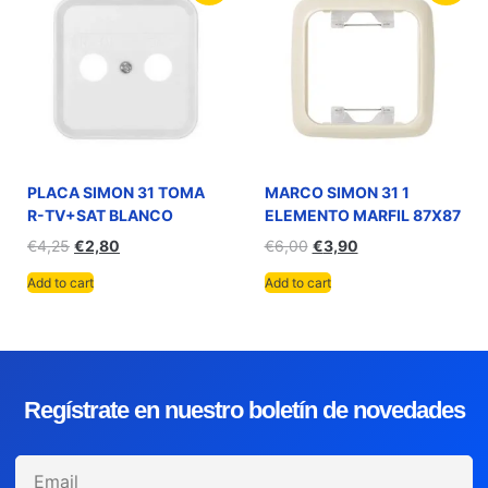
PLACA SIMON 31 TOMA
MARCO SIMON 31 1
R-TV+SAT BLANCO
ELEMENTO MARFIL 87X87
€
4,25
€
2,80
€
6,00
€
3,90
Add to cart
Add to cart
Regístrate en nuestro boletín de novedades