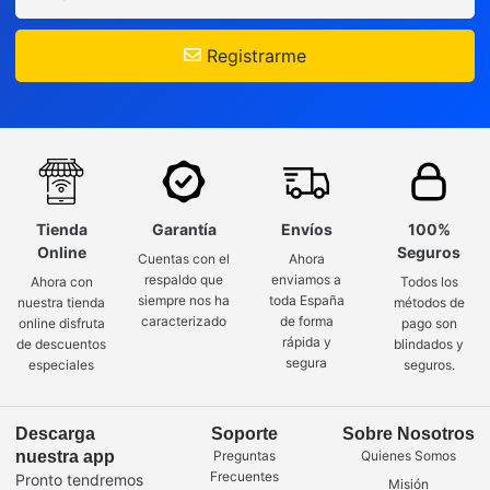
Registrarme
Tienda
Garantía
Envíos
100%
Online
Seguros
Cuentas con el
Ahora
respaldo que
enviamos a
Ahora con
Todos los
siempre nos ha
toda España
nuestra tienda
métodos de
caracterizado
de forma
online disfruta
pago son
rápida y
de descuentos
blindados y
segura
especiales
seguros.
Descarga
Soporte
Sobre Nosotros
nuestra app
Preguntas
Quienes Somos
Frecuentes
Pronto tendremos
Misión