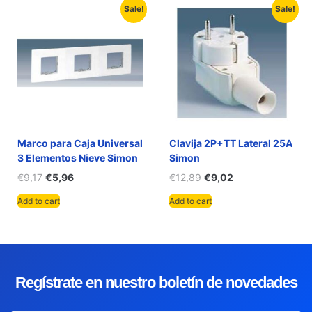
Sale!
Sale!
Marco para Caja Universal
Clavija 2P+TT Lateral 25A
3 Elementos Nieve Simon
Simon
€
9,17
€
5,96
€
12,89
€
9,02
Add to cart
Add to cart
Regístrate en nuestro boletín de novedades