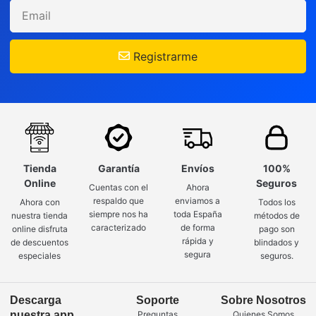
Registrarme
Tienda
Garantía
Envíos
100%
Online
Seguros
Cuentas con el
Ahora
respaldo que
enviamos a
Ahora con
Todos los
siempre nos ha
toda España
nuestra tienda
métodos de
caracterizado
de forma
online disfruta
pago son
rápida y
de descuentos
blindados y
segura
especiales
seguros.
Descarga
Soporte
Sobre Nosotros
nuestra app
Preguntas
Quienes Somos