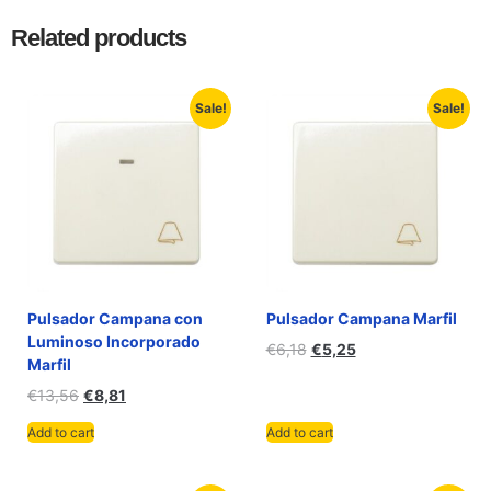
Related products
Sale!
Sale!
Pulsador Campana con
Pulsador Campana Marfil
Luminoso Incorporado
€
6,18
€
5,25
Marfil
€
13,56
€
8,81
Add to cart
Add to cart