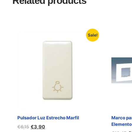
Related products
Sale!
Pulsador Luz Estrecho Marfil
Marco par
Elemento
€
6,15
€
3,90