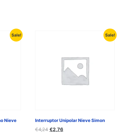
Sale!
Sale!
ho Nieve
Interruptor Unipolar Nieve Simon
€
4,24
€
2,76