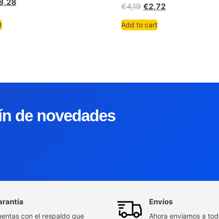
8,28
€
4,19
€
2,72
t
Add to cart
tín de novedades
arantía
Envíos
entas con el respaldo que
Ahora enviamos a to