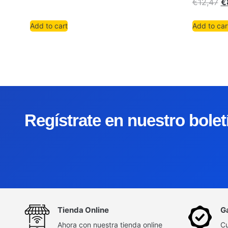
€
12,47
€
Add to cart
Add to car
Regístrate en nuestro bole
Tienda Online
G
Ahora con nuestra tienda online
Cu