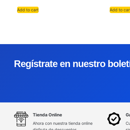
Add to cart
Add to car
Regístrate en nuestro bole
Tienda Online
G
Ahora con nuestra tienda online
Cu
disfruta de descuentos
si