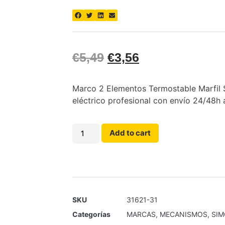
€
5,49
€
3,56
Marco 2 Elementos Termostable Marfil S
eléctrico profesional con envío 24/48h 
Add to cart
SKU
31621-31
Categorías
MARCAS
,
MECANISMOS
,
SI