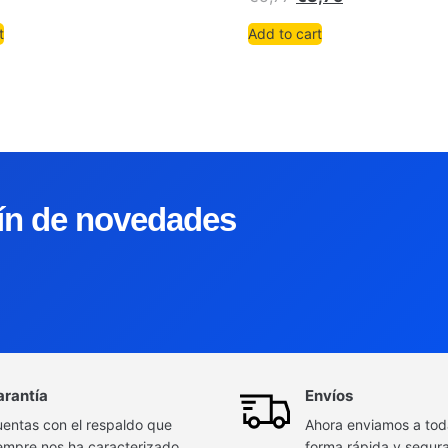
t
Add to cart
tín de novedades
arantía
Envíos
entas con el respaldo que
Ahora enviamos a to
empre nos ha caracterizado
forma rápida y segur