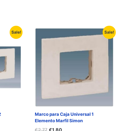
Sale!
Sale!
2
Marco para Caja Universal 1
Elemento Marfil Simon
€
2,77
€
1,80