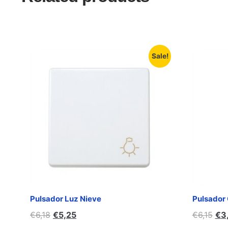
Sale!
Pulsador Luz Nieve
Pulsador
€
6,18
€
5,25
€
6,15
€
3