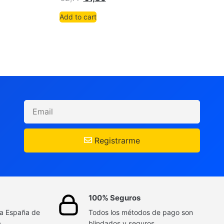
Add to cart
Registrarme
100% Seguros
da España de
Todos los métodos de pago son
a
blindados y seguros.